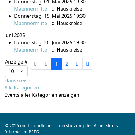
Donnerstag, 01. Mai 2025 19:30
Maennermitte
:: Hauskreise
Donnerstag, 15. Mai 2025 19:30
Maennermitte
:: Hauskreise
Juni 2025
Donnerstag, 26. Juni 2025 19:30
Maennermitte
:: Hauskreise
Limite der Paginierungsliste
Anzeige #
1
2
Hauskreise
Alle Kategorien ...
Events aller Kategorien anzeigen
© 2026 mit freundlicher Unterstützung des Arbeitskreis
Internet im BEFG