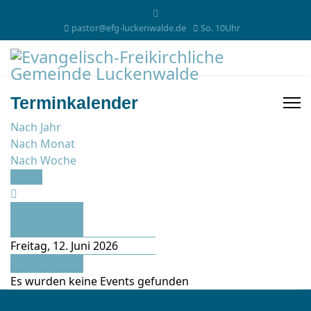
pastor@efg-luckenwalde.de
So. 10Uhr
Terminkalender
Nach Jahr
Nach Monat
Nach Woche
Heute
Vorheriger
Tag
Freitag, 12. Juni 2026
Folgetag
Es wurden keine Events gefunden