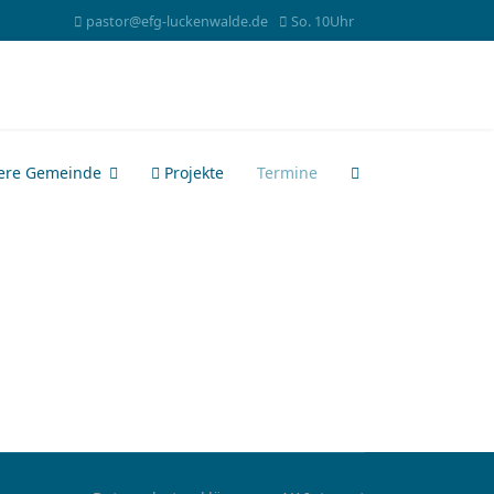
pastor@efg-luckenwalde.de
So. 10Uhr
ere Gemeinde
Projekte
Termine