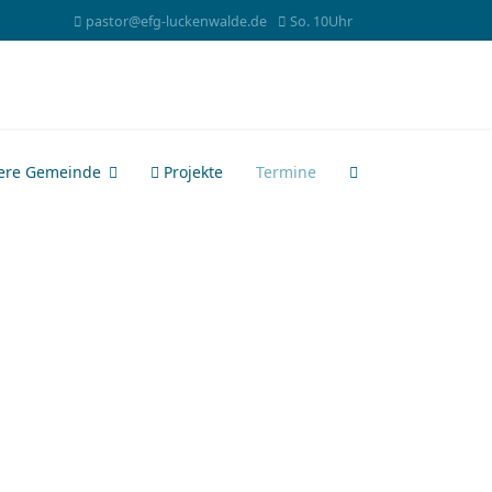
pastor@efg-luckenwalde.de
So. 10Uhr
ere Gemeinde
Projekte
Termine