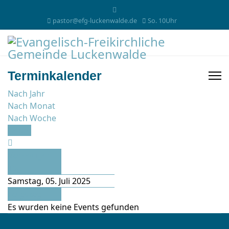
pastor@efg-luckenwalde.de
So. 10Uhr
Terminkalender
Nach Jahr
Nach Monat
Nach Woche
Heute
Vorheriger
Tag
Samstag, 05. Juli 2025
Folgetag
Es wurden keine Events gefunden