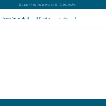
So. 10Uhr
pastor@efg-luckenwalde.de
Unsere Gemeinde
Projekte
Termine