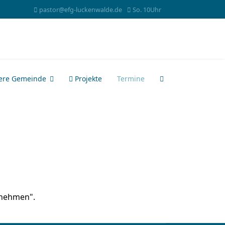
pastor@efg-luckenwalde.de
So. 10Uhr
ere Gemeinde
Projekte
Termine
 nehmen".