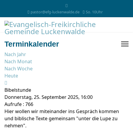
pastor@efg-luckenwalde.de
So. 10Uhr
Terminkalender
Nach Jahr
Nach Monat
Nach Woche
Heute
Bibelstunde
Donnerstag, 25. September 2025, 16:00
Aufrufe
: 766
Hier wollen wir miteinander ins Gespräch kommen
und biblische Texte gemeinsam "unter die Lupe zu
nehmen".