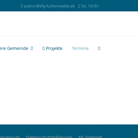
pastor@efg-luckenwalde.de
So. 10Uhr
ere Gemeinde
Projekte
Termine
mpressum
Datenschutzerklärung
AK Internet