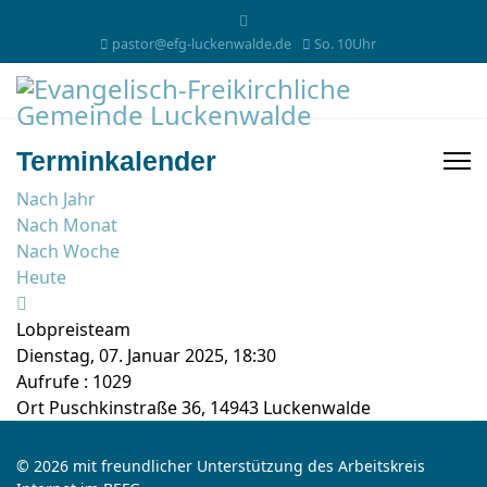
pastor@efg-luckenwalde.de
So. 10Uhr
Terminkalender
Nach Jahr
Nach Monat
Nach Woche
Heute
Lobpreisteam
Dienstag, 07. Januar 2025, 18:30
Aufrufe
: 1029
Ort
Puschkinstraße 36, 14943 Luckenwalde
© 2026 mit freundlicher Unterstützung des Arbeitskreis