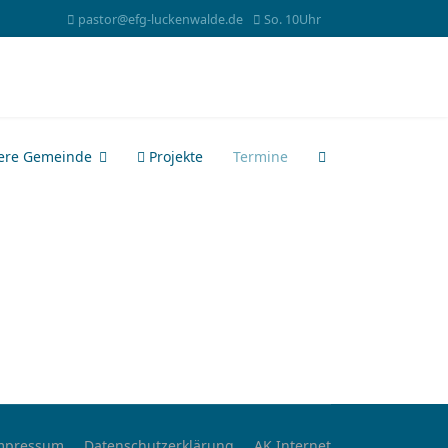
pastor@efg-luckenwalde.de
So. 10Uhr
ere Gemeinde
Projekte
Termine
mpressum
Datenschutzerklärung
AK Internet