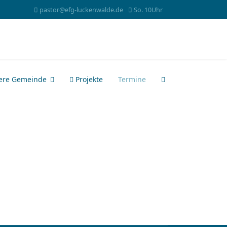
pastor@efg-luckenwalde.de
So. 10Uhr
ere Gemeinde
Projekte
Termine